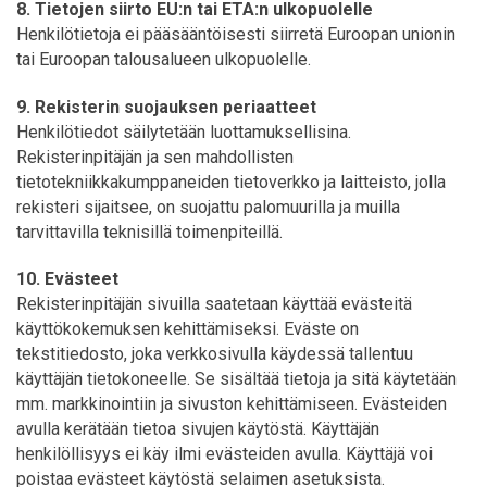
8. Tietojen siirto EU:n tai ETA:n ulkopuolelle
Henkilötietoja ei pääsääntöisesti siirretä Euroopan unionin
tai Euroopan talousalueen ulkopuolelle.
9. Rekisterin suojauksen periaatteet
Henkilötiedot säilytetään luottamuksellisina.
Rekisterinpitäjän ja sen mahdollisten
tietotekniikkakumppaneiden tietoverkko ja laitteisto, jolla
rekisteri sijaitsee, on suojattu palomuurilla ja muilla
tarvittavilla teknisillä toimenpiteillä.
10. Evästeet
Rekisterinpitäjän sivuilla saatetaan käyttää evästeitä
käyttökokemuksen kehittämiseksi. Eväste on
tekstitiedosto, joka verkkosivulla käydessä tallentuu
käyttäjän tietokoneelle. Se sisältää tietoja ja sitä käytetään
mm. markkinointiin ja sivuston kehittämiseen. Evästeiden
avulla kerätään tietoa sivujen käytöstä. Käyttäjän
henkilöllisyys ei käy ilmi evästeiden avulla. Käyttäjä voi
poistaa evästeet käytöstä selaimen asetuksista.