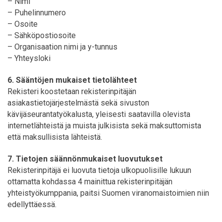
– Nimi
– Puhelinnumero
– Osoite
– Sähköpostiosoite
– Organisaation nimi ja y-tunnus
– Yhteysloki
6. Sääntöjen mukaiset tietolähteet
Rekisteri koostetaan rekisterinpitäjän
asiakastietojärjestelmästä sekä sivuston
kävijäseurantatyökalusta, yleisesti saatavilla olevista
internetlähteistä ja muista julkisista sekä maksuttomista
että maksullisista lähteistä.
7. Tietojen säännönmukaiset luovutukset
Rekisterinpitäjä ei luovuta tietoja ulkopuolisille lukuun
ottamatta kohdassa 4 mainittua rekisterinpitäjän
yhteistyökumppania, paitsi Suomen viranomaistoimien niin
edellyttäessä.