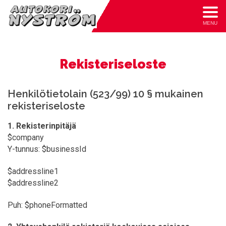
MENU
Rekisteriseloste
Henkilötietolain (523/99) 10 § mukainen
rekisteriseloste
1. Rekisterinpitäjä
$company
Y-tunnus: $businessId
$addressline1
$addressline2
Puh: $phoneFormatted