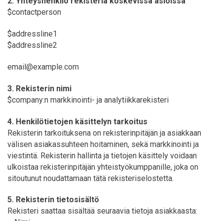
2. Yhteyshenkilö rekisteriä koskevissa asioissa
$contactperson
$addressline1
$addressline2
email@example.com
3. Rekisterin nimi
$company:n markkinointi- ja analytiikkarekisteri
4. Henkilötietojen käsittelyn tarkoitus
Rekisterin tarkoituksena on rekisterinpitäjän ja asiakkaan
välisen asiakassuhteen hoitaminen, sekä markkinointi ja
viestintä. Rekisterin hallinta ja tietojen käsittely voidaan
ulkoistaa rekisterinpitäjän yhteistyökumppanille, joka on
sitoutunut noudattamaan tätä rekisteriselostetta.
5. Rekisterin tietosisältö
Rekisteri saattaa sisältää seuraavia tietoja asiakkaasta: