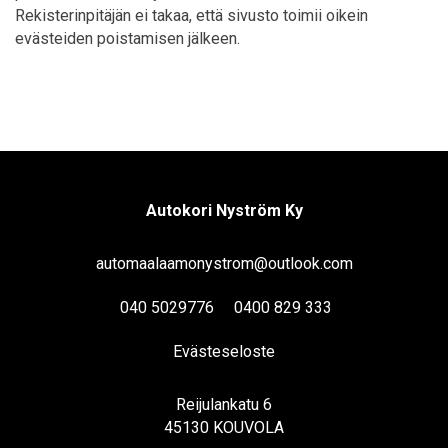
Rekisterinpitäjän ei takaa, että sivusto toimii oikein
evästeiden poistamisen jälkeen.
Autokori Nyström Ky
automaalaamonystrom@outlook.com
040 5029776
0400 829 333
Evästeseloste
Reijulankatu 6
45130 KOUVOLA