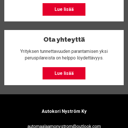
Lue lisää
Ota yhteyttä
Yrityksen tunnettavuuden parantamisen yksi
peruspilareista on helppo löydettävyys.
Lue lisää
Autokori Nyström Ky
automaalaamonystrom@outlook.com