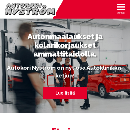
MENU
Autonmaalaukset ja
kolarikorjaukset
ammattitaidolla.
Autokori Nyström on nyt osa Autoklinikka-
ketjua!
Lue lisää